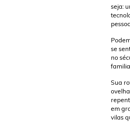
seja: 
tecnol
pessoa
Podem
se sen
no séc
famili
Sua ro
ovelha
repent
em gra
vilas 