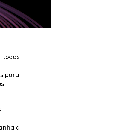
l todas
as para
os
s
ganha a