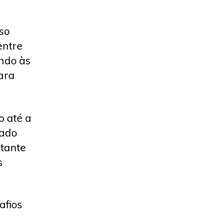
so
entre
indo às
ara
o até a
rado
tante
s
afios