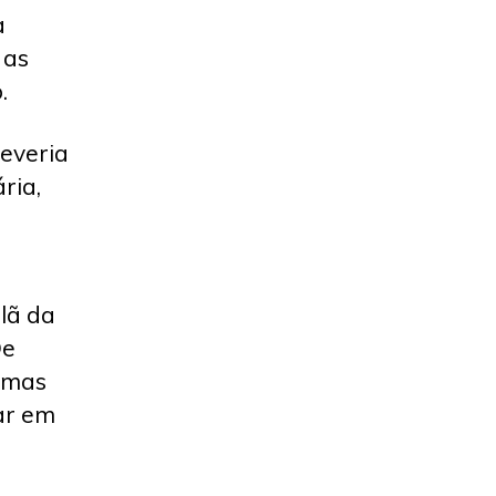
a
 as
.
everia
ria,
 lã da
De
rimas
ar em