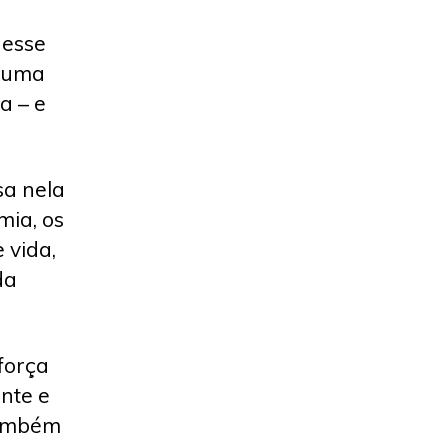
 esse
m uma
a – e
sa nela
mia, os
 vida,
da
força
nte e
 também