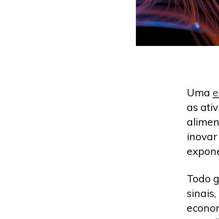
Uma
e
as ati
alimen
inovar
expone
Todo 
sinais
econom