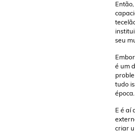
Então,
capaci
tecelã
instit
seu mu
Embora
é um d
proble
tudo i
época.
E é aí
extern
criar 