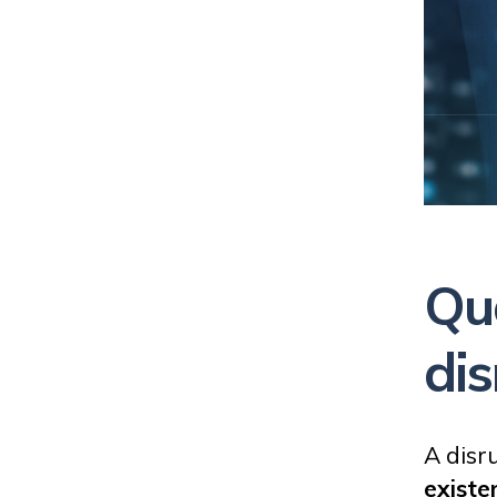
Qua
di
A disr
existe