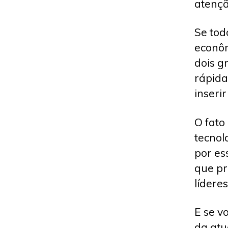
atençã
Se tod
econôm
dois g
rápida
inseri
O fato
tecnol
por es
que pr
líderes
E se v
da atu