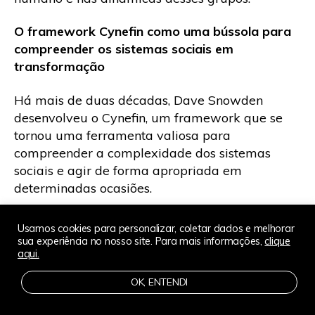
O framework Cynefin como uma b
ú
ssola para
compreender os sistemas sociais em
transforma
çã
o
Há mais de duas décadas, Dave Snowden
desenvolveu o Cynefin, um framework que se
tornou uma ferramenta valiosa para
compreender a complexidade dos sistemas
sociais e agir de forma apropriada em
determinadas ocasiões.
O Cynefin destaca a necessidade de uma
Usamos cookies para personalizar, coletar dados e melhorar
abordagem contextualizada e menos
sua experiência no nosso site. Para mais informações,
clique
aqui.
simplificada para promover transformações
positivas em situações específicas. Afinal, a
OK, ENTENDI
resolução ou exploração dos problemas dentro
desses sistemas exige o reconhecimento e a