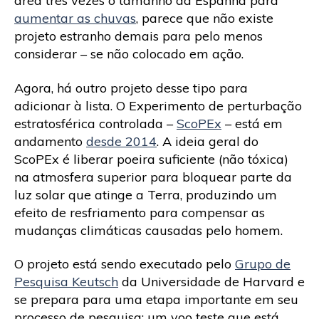
área três vezes o tamanho da Espanha para
aumentar as chuvas
, parece que não existe
projeto estranho demais para pelo menos
considerar – se não colocado em ação.
Agora, há outro projeto desse tipo para
adicionar à lista. O Experimento de perturbação
estratosférica controlada –
ScoPEx
– está em
andamento
desde 2014
. A ideia geral do
ScoPEx é liberar poeira suficiente (não tóxica)
na atmosfera superior para bloquear parte da
luz solar que atinge a Terra, produzindo um
efeito de resfriamento para compensar as
mudanças climáticas causadas pelo homem.
O projeto está sendo executado pelo
Grupo de
Pesquisa Keutsch
da Universidade de Harvard e
se prepara para uma etapa importante em seu
processo de pesquisa: um voo teste que está