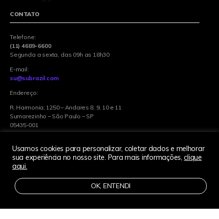
CONTATO
Telefone:
(11) 4689-6600
Segunda a sexta, das 09h as 18h30
E-mail:
su@subrazil.com
Endereço:
R. Harmonia, 1250 – Andares 8, 9, 10 e 11
Sumarezinho – São Paulo – SP
05435-001
Usamos cookies para personalizar, coletar dados e melhorar
sua experiência no nosso site. Para mais informações,
clique
aqui.
© 2022 Singularity Education Group. All Rights Reserved. 2831 Mission
College Blvd, Santa Clara, CA 95054-1838, USA Singularity University,
OK, ENTENDI
Singularity Hub, Singularity Summit, SU Labs, Singularity Labs,
Exponential Medicine, Exponential Finance and all associated logos and
design elements are trademarks and/or service marks of Singularity
Education Group. Singularity University is not a degree granting institution.