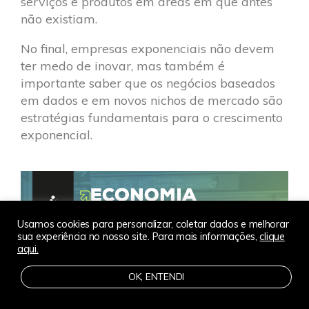
serviços e produtos em áreas em que antes
não existiam.
No final, empresas exponenciais não devem
ter medo de inovar, mas também é
importante saber que os negócios baseados
em dados e em novos nichos de mercado são
estratégias fundamentais para o crescimento
exponencial.
Usamos cookies para personalizar, coletar dados e melhorar
sua experiência no nosso site. Para mais informações,
clique
aqui.
OK, ENTENDI