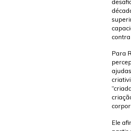
desafi
década
superi
capaci
contra
Para R
percep
ajudas
criati
“criad
criaçã
corpo
Ele af