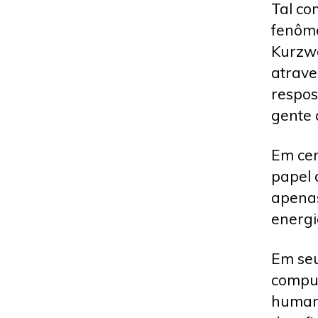
Tal co
fenôme
Kurzwe
atrave
respos
gente 
Em cer
papel 
apenas
energi
Em seu
comput
humana