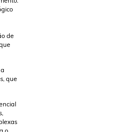
imento.
ógico
ão de
 que
 a
s, que
ncial
s,
plexas
a o