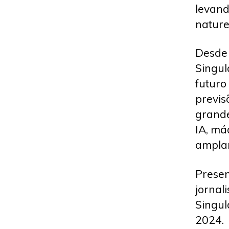
levand
natur
Desde 
Singul
futuro
previs
grande
IA, má
amplam
Presen
jornal
Singul
2024.