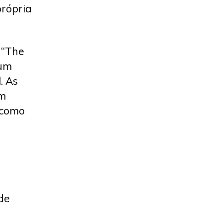
rópria
 “The
 um
. As
em
 como
de