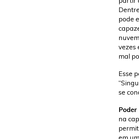
partir
Dentre
pode e
capaze
nuvem,
vezes 
mal p
Esse p
“Singu
se con
Poder 
na cap
permit
em um 