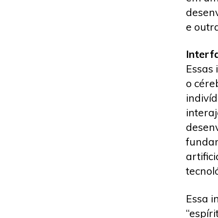
desenv
e outr
Interf
Essas 
o cére
indiví
intera
desenv
fundam
artifi
tecnol
Essa i
“espír