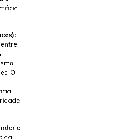
ificial
ces):
 entre
s
mesmo
es. O
ncia
aridade
ender o
o da