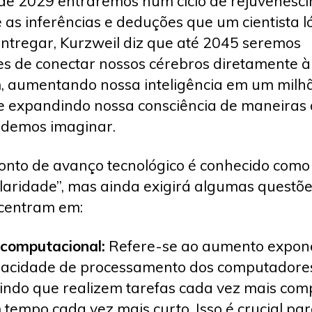
 de 2029 entraremos num ciclo de rejuvenesc
 as inferências e deduções que um cientista l
ntregar, Kurzweil diz que até 2045 seremos
s de conectar nossos cérebros diretamente à
 aumentando nossa inteligência em um milh
e expandindo nossa consciência de maneiras
odemos imaginar.
onto de avanço tecnológico é conhecido como
laridade”, mas ainda exigirá algumas questõe
centram em:
computacional:
Refere-se ao aumento expone
acidade de processamento dos computadore
indo que realizem tarefas cada vez mais com
tempo cada vez mais curto. Isso é crucial par