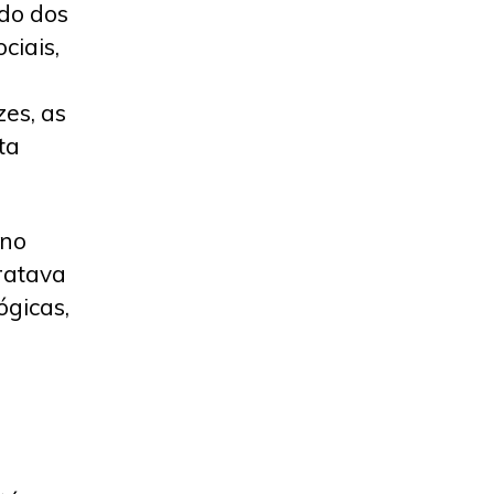
ido dos
ciais,
zes, as
ta
 no
ratava
ógicas,