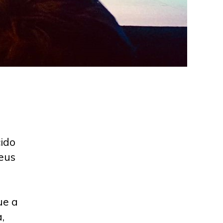
cido
seus
ue a
,