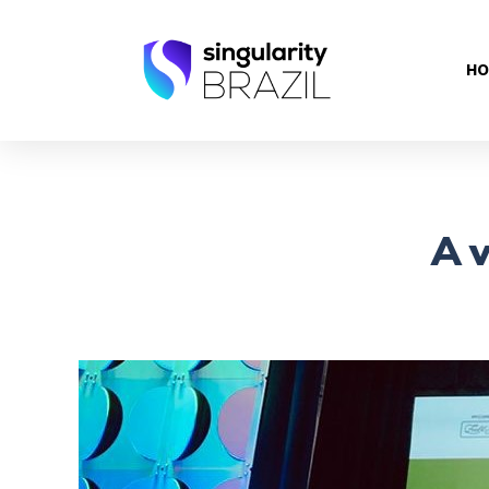
HO
A v