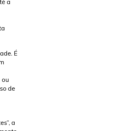
té a
ta
dade. É
om
s ou
so de
es”, a