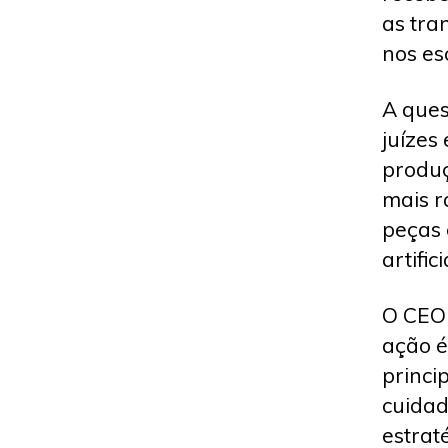
as tra
nos esc
A ques
juízes
produç
mais r
peças 
artifici
O CEO 
ação é
princi
cuidad
estrat