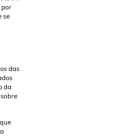
 por
e se
tos das
tados
o da
u sobre
 que
ta