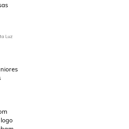
sas
ta Luz
uniores
s
com
álogo
aibam