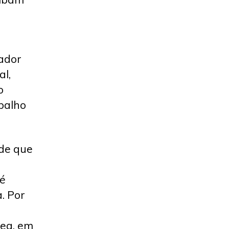
hador
al,
o
balho
de que
 é
. Por
rea, em