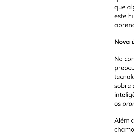
que al
este h
apren
Nova á
Na con
preocu
tecnol
sobre 
intelig
os
pro
Além d
chamou