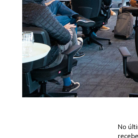
No últ
recebe