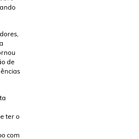
nando
dores,
da
ornou
ão de
gências
ta
e ter o
mpo com