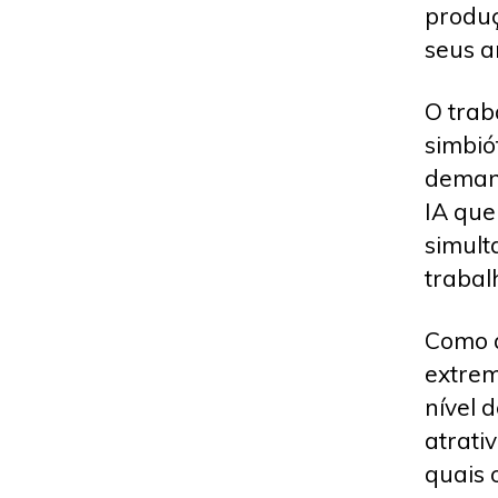
produç
seus an
O trab
simbió
demand
IA que
simult
trabal
Como a
extrem
nível d
atrati
quais 