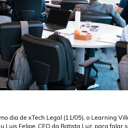
imo dia de xTech Legal (11/05), o Learning Vil
u Luis Felipe, CEO da Batista Luz, para falar 