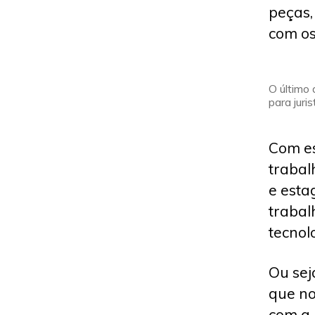
peças,
com os
O último
para juri
Com es
trabal
e esta
traba
tecnol
Ou sej
que no
com a 