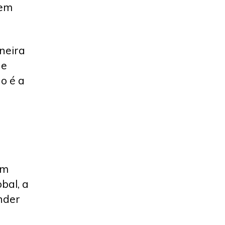
 em
aneira
 e
o é a
em
obal, a
nder