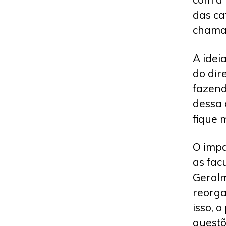
das ca
chama
A idei
do dire
fazend
dessa 
fique m
O impa
as fac
Geralm
reorga
isso, o
questõ