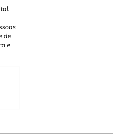
tal.
essoas
e de
ca e