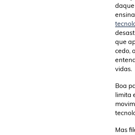
daquel
ensina
tecnol
desast
que ap
cedo, 
entend
vidas.
Boa pa
limita
movim
tecnol
Mas fi