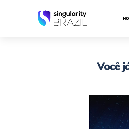
HO
Você j