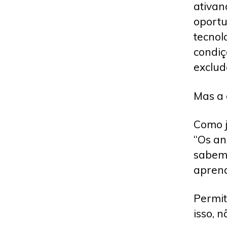
ativan
oportu
tecnol
condiç
exclud
Mas a 
Como j
“Os an
sabem 
aprend
Permit
isso, n