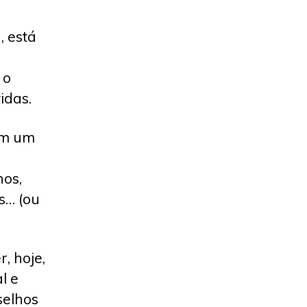
, está
 o
idas.
em um
nos,
s… (ou
, hoje,
l e
selhos