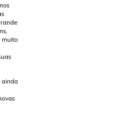
 nos
as
grande
ns,
 muito
suas
 ainda
novas