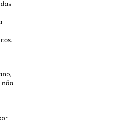
 das
a
tos.
ano,
e não
por