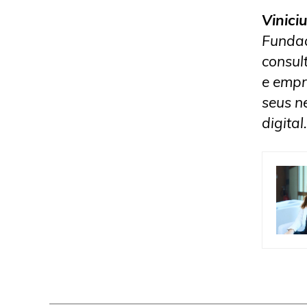
Vinici
Fundad
consul
e empr
seus n
digital.