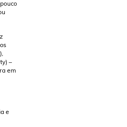
 pouco
ou
z
mos
),
ty) –
ora em
ia e