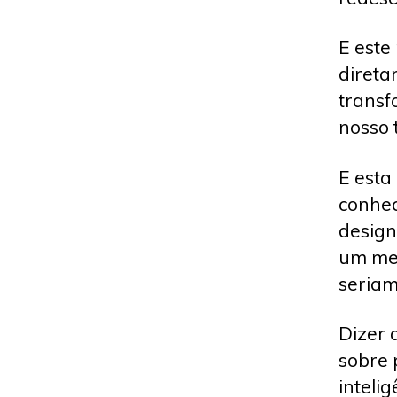
E este
direta
transf
nosso 
E esta
conhec
design
um mel
seriam
Dizer 
sobre 
inteli