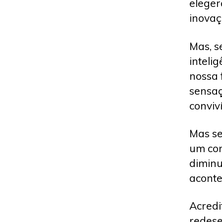
eleger
inovaç
Mas, s
intelig
nossa 
sensaç
conviv
Mas se
um con
diminu
aconte
Acredi
redese