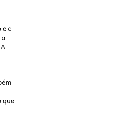
 e a
 a
 A
mbém
o que