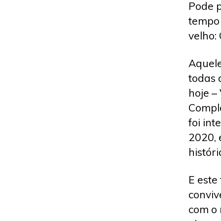
Pode p
tempo 
velho:
Aquele
todas 
hoje – 
Comple
foi in
2020, 
históri
E este
conviv
com o 