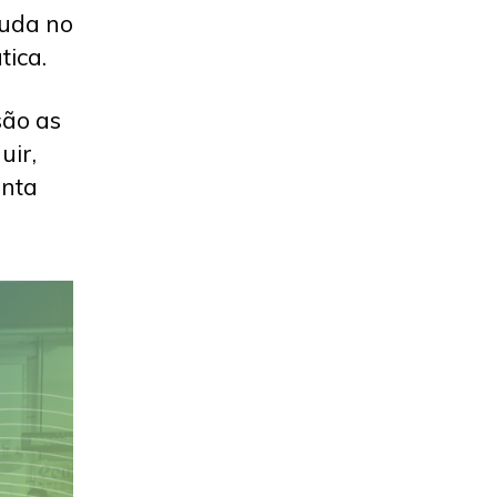
juda no
tica.
são as
uir,
enta