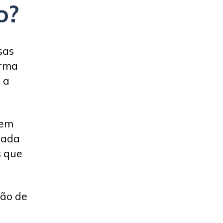
o?
sas
orma
 a
sem
rada
s que
ção de