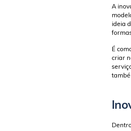
A inov
model
ideia 
formas
É como
criar 
serviç
també
Ino
Dentro