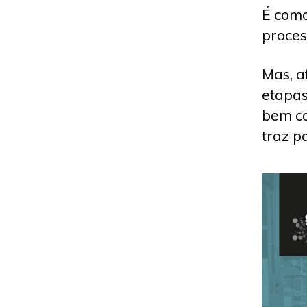
É como
proces
Mas, a
etapas
bem co
traz p