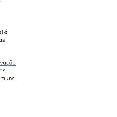
e
l é
as
ovação
das
omuns.