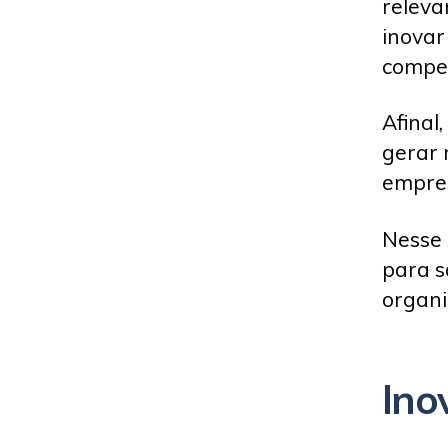
releva
inovar
compet
Afinal
gerar 
empre
Nesse 
para s
organi
Ino