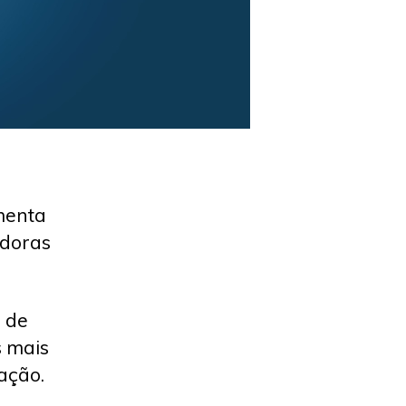
menta
adoras
s de
s mais
zação.