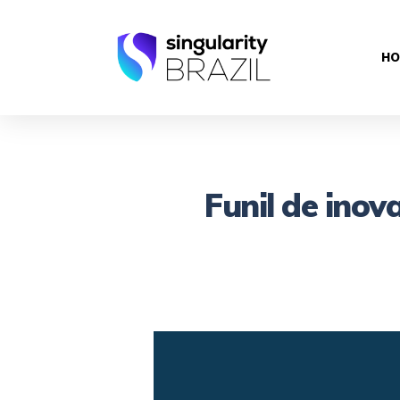
HO
Funil de ino