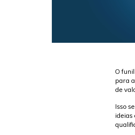
O funi
para a
de val
Isso s
ideias
qualif