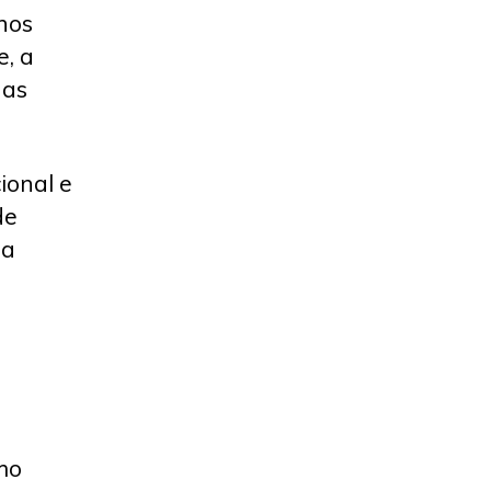
nos
, a
nas
ional e
de
 a
mo