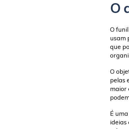
O q
O funi
usam p
que po
organ
O obje
pelas 
maior 
podem 
É uma 
ideias