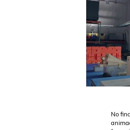
No fin
animad