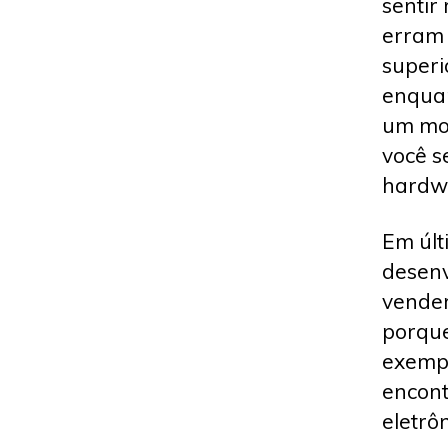
sentir
erram 
superi
enquan
um mov
você s
hardwa
Em últ
desenv
vender
porque
exempl
encon
eletrô