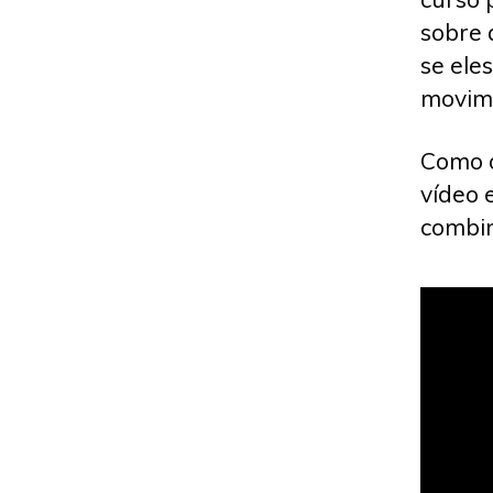
sobre 
se ele
movime
Como 
vídeo 
combi