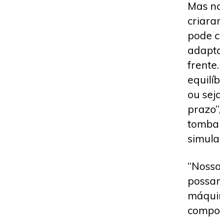
Mas na
criara
pode c
adapta
frente
equilí
ou seja
prazo”
tombar
simula
“Nossa
possam
máquin
compor