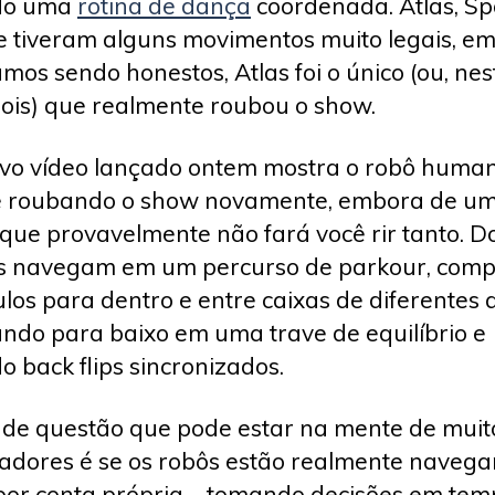
do uma
rotina de dança
coordenada. Atlas, Sp
 tiveram alguns movimentos muito legais, em
amos sendo honestos, Atlas foi o único (ou, nes
dois) que realmente roubou o show.
o vídeo lançado ontem mostra o robô huma
e roubando o show novamente, embora de u
que provavelmente não fará você rir tanto. Do
s navegam em um percurso de parkour, comp
los para dentro e entre caixas de diferentes a
ando para baixo em uma trave de equilíbrio e
o back flips sincronizados.
de questão que pode estar na mente de muit
adores é se os robôs estão realmente naveg
por conta própria – tomando decisões em tem