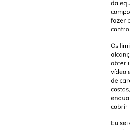
da equ
compor
fazer 
control
Os lim
alcanç
obter 
vídeo 
de car
costas
enquan
cobrir 
Eu sei