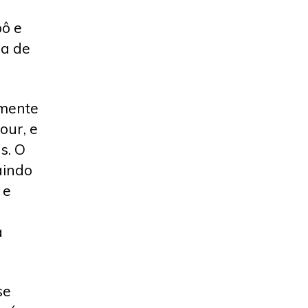
bô e
ma de
emente
our, e
s. O
aindo
 e
a
se