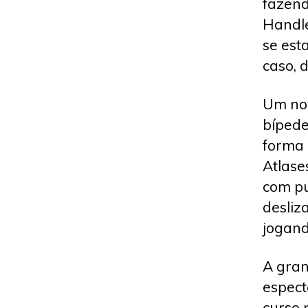
fazen
Handle
se est
caso, 
Um nov
bíped
forma 
Atlase
com pu
desliz
jogand
A gran
espect
curso 