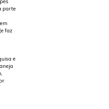
 pés
a parte
 em
e faz
quisa e
laneja
,
or