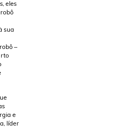
, eles
 robô
à sua
 robô –
urto
o
e
que
as
rgia e
, líder