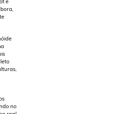
ot e
bora,
te
nóide
ma
is
leto
lturas,
os
ando no
po real