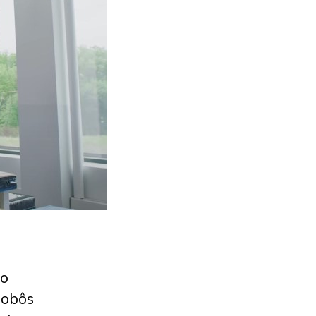
eo
robôs