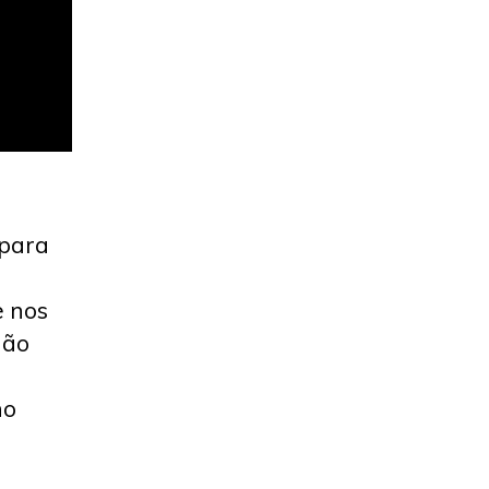
 para
e nos
não
no