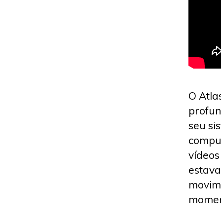
O Atla
profun
seu si
comput
vídeos
estava
movime
moment