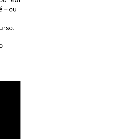
é – ou
urso.
o