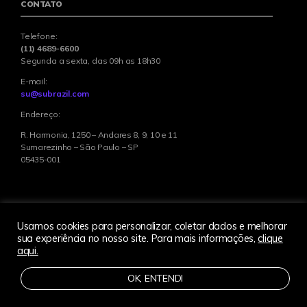
CONTATO
Telefone:
(11) 4689-6600
Segunda a sexta, das 09h as 18h30
E-mail:
su@subrazil.com
Endereço:
R. Harmonia, 1250 – Andares 8, 9, 10 e 11
Sumarezinho – São Paulo – SP
05435-001
Usamos cookies para personalizar, coletar dados e melhorar
sua experiência no nosso site. Para mais informações,
clique
© 2022 Singularity Education Group. All Rights Reserved. 2831
aqui.
Mission College Blvd, Santa Clara, CA 95054-1838, USA Singularity
University, Singularity Hub, Singularity Summit, SU Labs, Singularity
OK, ENTENDI
Labs, Exponential Medicine, Exponential Finance and all associated logos
and design elements are trademarks and/or service marks of Singularity
Education Group. Singularity University is not a degree granting